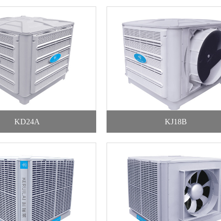
KD24A
KJ18B