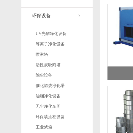
环保设备
UV光解净化设备
等离子净化设备
喷淋塔
活性炭吸附塔
除尘设备
催化燃烧净化塔
油烟净化设备
无尘净化车间
环保喷油柜设备
工业烤箱