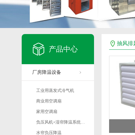
抽风排
产品中心
厂房降温设备
工业用蒸发式冷气机
商业用空调扇
家用空调扇
负压风机+湿帘降温系统…
水帘负压降温