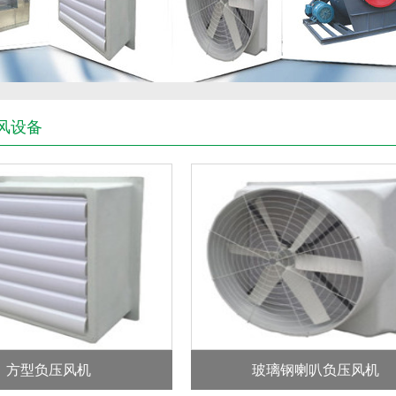
风设备
方型负压风机
玻璃钢喇叭负压风机