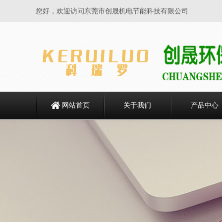
您好，欢迎访问东莞市创晟机电节能科技有限公司
网站首页
关于我们
产品中心