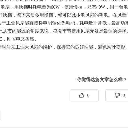
米的电扇，用快挡时耗电量为60W，使用慢挡，只有40W，同一台
开快挡，凉下来后多用慢挡，就可以减少电风扇的耗电。在风量
由于工业风扇能直接将电能转化为动能，耗电量非常低，最高功率
此从节约能源的角度来说，盛夏季节使用风扇无疑是最佳的选择
8℃，则省电又省钱。
平时注意工业大风扇的维护，保持它的良好性能，避免风叶变形
。
你觉得这篇文章怎么样？
0
0