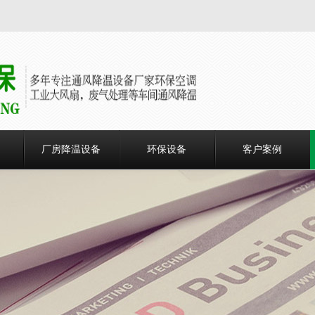
厂房降温设备
环保设备
客户案例