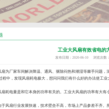
题
工业大风扇有效省电的
发布日期：2020-06-10
浏览次数
风扇
为厂家车间解决降温、通风、驱除闷热和潮湿等棘手问题，
过程中，发现风扇耗电极大，想问问我们有什么好的办法使工业
。
风扇耗电量是和它本身的功率有关的。工业大风扇的功率有大有
由于风扇行业发展快速，技术壁垒不高，市场上产品参差不齐。