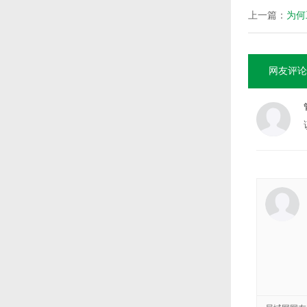
上一篇：
为何
网友评论